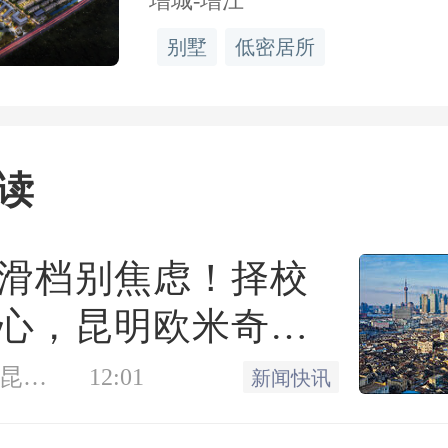
增城-增江
别墅
低密居所
读
滑档别焦虑！择校
心，昆明欧米奇一
盖
泰禾广州院子
独栋
凤凰网房产昆明站
12:01
新闻快讯
2.97
广州价格排名第97