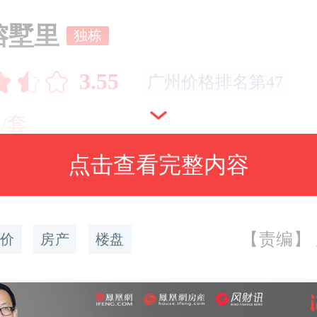
榕墅里
独栋
3.55
广州价格排名第47
/套
点击查看完整内容
暂无资料
州周边佛山市南海区碧湖路旗峰中学旁
【责编】
价
房产
楼盘
场做一口价优惠