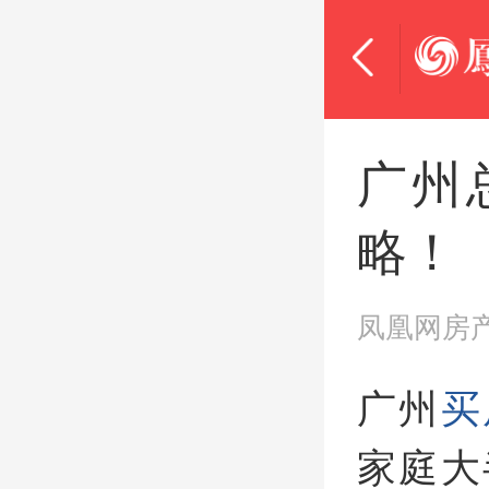
广州
略！
凤凰网房
广州
买
家庭大