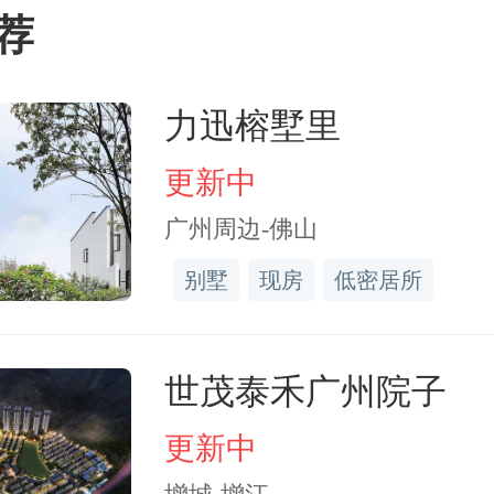
荐
2023-04
2023-05
2023-06
2023-07
2023-08
力迅榕墅里
力迅榕墅里
广州周边
广州
更新中
广州周边-佛山
楼盘二】
世茂泰禾广州院子
别墅
现房
低密居所
世茂泰禾广州院子
更新中