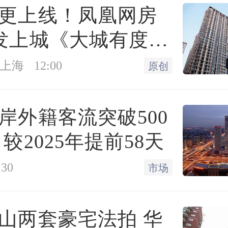
更上线！凤凰网房
/套
发上城《大城有度》
2019年6月8日
 见证一座百万方大
上海
12:00
原创
城大埔围村
岸外籍客流突破500
新优惠、楼盘活动通知我
较2025年提前58天
:30
市场
禾广州院子最新房价
山两套豪宅法拍 华