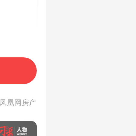
 凤凰网房产
领取优惠