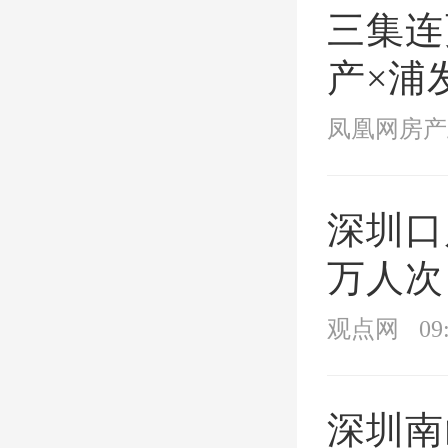
三集连
258万元
产×浦
开盘时间
纪录片
凤凰网房产
地址：
增
城生长
深圳口
最
万人次 
观点网
09
世茂泰
深圳南