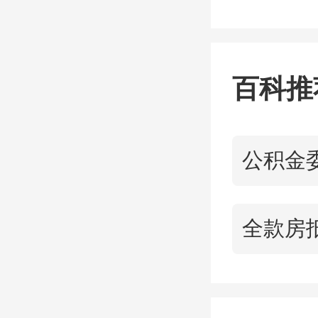
万元/㎡
40k
百科推
35k
30k
25k
20k
15k
10k