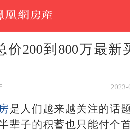
总价200到800万最新
2023-
产
房
是人们越来越关注的话
半辈子的积蓄也只能付个