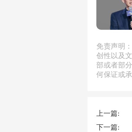
力迅榕
最新价
免责声明
创性以及
部或者部
价格变
何保证或
价格说
上一篇:
力迅榕
下一篇: