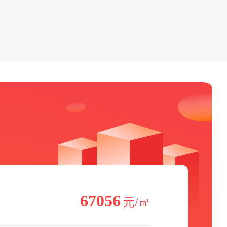
67056
元/㎡