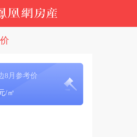
房价
边8月参考价
元/㎡