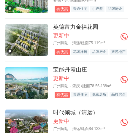
异地 - 异地/建面96-144m²
普通住宅
小户型
品牌房企
有优惠
英德富力金禧花园
更新中
广州周边 - 清远/建面75-119m²
花园洋房
品牌房企
旅游地产
有优惠
宝能丹霞山庄
更新中
广州周边 - 肇庆 /建面78.56-138m²
普通住宅
低密居所
品牌房企
有优惠
时代倾城（清远）
更新中
广州周边 - 清远/建面84-133m²