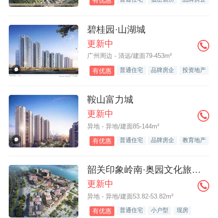
有优惠
碧桂园·山湖城
更新中
广州周边 - 清远/建面79-453m²
普通住宅
品牌房企
投资地产
有优惠
鞍山富力城
更新中
异地 - 异地/建面85-144m²
普通住宅
品牌房企
教育地产
有优惠
韶关印象岭南·奥园文化旅游城
更新中
异地 - 异地/建面53.82-53.82m²
普通住宅
小户型
现房
有优惠