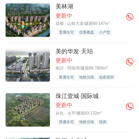
美林湖
更新中
花都 - 山前大道/建面60-147m²
普通住宅
优惠楼盘
小户型
美的华发·天珀
更新中
南沙 - 明珠湾/建面88-7800m²
普通住宅
地铁沿线
低密居所
珠江壹城·国际城
更新中
从化 - 太平/建面83-132m²
普通住宅
地铁沿线
现房