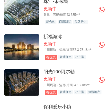
珠江·未来城
更新中
番禺 - 石楼/建面43-335m²
综合体
商用别墅
品牌房企
祈福海湾
更新中
广州周边 - 肇庆/建面37.3-75.18m²
普通住宅
小户型
有优惠
阳光100阿尔勒
更新中
广州周边 - 清远/建面64.13-188m²
普通住宅
小户型
旅游地产
有优惠
保利爱乐小镇