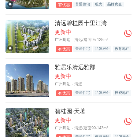
普通住宅
现房
品牌房企
有优惠
清远碧桂园十里江湾
更新中
广州周边 - 清远/建面95-128m²
普通住宅
品牌房企
教育地产
有优惠
雅居乐清远雅郡
更新中
广州周边 - 清远
普通住宅
品牌房企
投资地产
有优惠
碧桂园·天著
更新中
广州周边 - 清远/建面99-143m²
普通住宅
低密居所
品牌房企